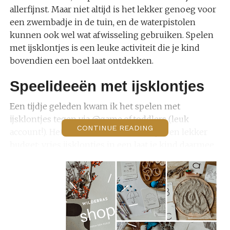
allerfijnst. Maar niet altijd is het lekker genoeg voor
een zwembadje in de tuin, en de waterpistolen
kunnen ook wel wat afwisseling gebruiken. Spelen
met ijsklontjes is een leuke activiteit die je kind
bovendien een boel laat ontdekken.
Speelideeën met ijsklontjes
Een tijdje geleden kwam ik het spelen met
ijsklontjes tegen via @game.of.toddlers (leuk
CONTINUE READING
account!). Het idee is ontzettend simpel en lekker
budget: vries ijsklontjes in een laat je kind daarmee
spelen.
Inmiddels hebben wij dit een aantal keer gedaan. Je
kunt heel goed variëren met dit spel. Hieronder
enkele speelideeën met ijsklontjes: