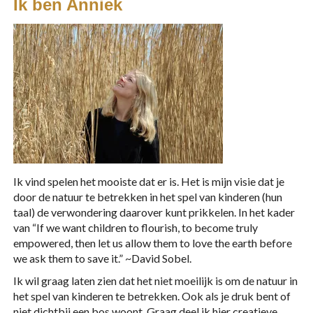
Ik ben Anniek
Ik vind spelen het mooiste dat er is. Het is mijn visie dat je
door de natuur te betrekken in het spel van kinderen (hun
taal) de verwondering daarover kunt prikkelen. In het kader
van “If we want children to flourish, to become truly
empowered, then let us allow them to love the earth before
we ask them to save it.” ~David Sobel.
IJsklontjes met door stoepkrijtpoeder
Ik wil graag laten zien dat het niet moeilijk is om de natuur in
gekleurd water
het spel van kinderen te betrekken. Ook als je druk bent of
niet dichtbij een bos woont. Graag deel ik hier creatieve