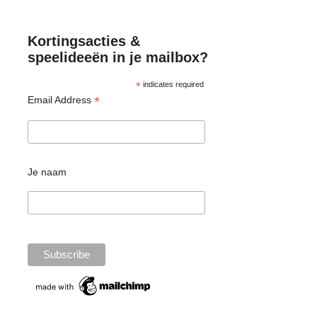
en natuurlijk water. Na een nachtje in de vriezer was
de ijscake bevroren; speeltijd!
Kortingsacties &
speelideeën in je mailbox?
*
indicates required
*
Email Address
Je naam