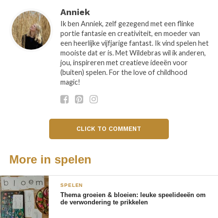
gekleurde ijsklontjes hebt gemaakt,
Anniek
kun je je kind ermee laten ‘verven’ over
Ik ben Anniek, zelf gezegend met een flinke
de stoeptegels. Eens wat anders dan
portie fantasie en creativiteit, en moeder van
een heerlijke vijfjarige fantast. Ik vind spelen het
stoepkrijten!
mooiste dat er is. Met Wildebras wil ik anderen,
jou, inspireren met creatieve ideeën voor
(buiten) spelen. For the love of childhood
magic!
CLICK TO COMMENT
More in spelen
SPELEN
Thema groeien & bloeien: leuke speelideeën om
de verwondering te prikkelen