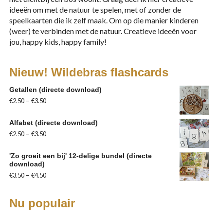
Nature play speelidee:
ideeën om met de natuur te spelen, met of zonder de
speelkaarten die ik zelf maak. Om op die manier kinderen
ijsklontjes met bloemen
(weer) te verbinden met de natuur. Creatieve ideeën voor
jou, happy kids, happy family!
Ik wilde ook een nature play variant maken van het
spelen met ijsklontjes. Hiervoor gebruikte ik een
Nieuw! Wildebras flashcards
aantal bloemen, licht gedroogd zodat ze wat
‘steviger’ zijn. Gebruik bijvoorbeeld een bos
Getallen (directe download)
bloemen die je eigenlijk weg wilde gooien, of knip
–
€
2.50
€
3.50
wat uitebloeide bloemen uit de tuin. Laat ze een dag
of wat zonder water liggen of in de vaas staan, zodat
Alfabet (directe download)
ze uitdrogen.
–
€
2.50
€
3.50
In plaats van ijsklontjes gebruikte ik een
silicone
'Zo groeit een bij' 12-delige bundel (directe
download)
cakevorm
, omdat deze lekker veel ‘body’ heeft. Als
–
€
3.50
€
4.50
variatie kun je ook een muffinvorm gebruiken, of
zelfs zandspeelgoed.
Nu populair
De vorm vulde ik met bloemen, een beetje kleurstof