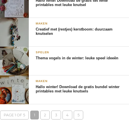
Hallo lente! Download de gratis set lente
printables met leuke knutsel
MAKEN
Creatief met (restjes) kerstboom: duurzaam
knutselen
SPELEN
Thema vogels in de winter: leuke speel ideeën
MAKEN
Hallo winter! Download de gratis bundel winter
printables met leuke knutsels
PAGE 1 OF 5
1
2
3
4
5