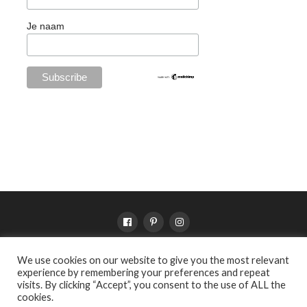
Je naam
We use cookies on our website to give you the most relevant
SHOP
VERKOOPPUNTEN
VOORWAARDEN
PRIVACY
experience by remembering your preferences and repeat
OVER WILDEBRAS
visits. By clicking “Accept”, you consent to the use of ALL the
cookies.