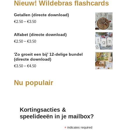
Nieuw! Wildebras flashcards
Getallen (directe download)
–
€
2.50
€
3.50
Alfabet (directe download)
–
€
2.50
€
3.50
'Zo groeit een bij' 12-delige bundel
(directe download)
–
€
3.50
€
4.50
Nu populair
Kortingsacties &
speelideeën in je mailbox?
*
indicates required