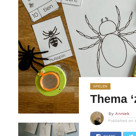
SPELEN
Thema ‘z
By
Anniek
Published on