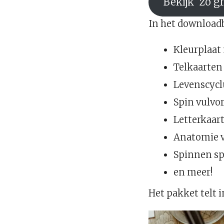
Bekijk ‘zo g
In het downloadb
Kleurplaat
Telkaarten 
Levenscycl
Spin vulv
Letterkaart
Anatomie v
Spinnen sp
en meer!
Het pakket telt i