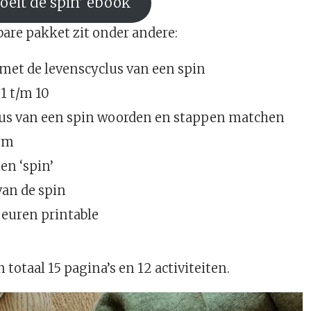
roeit de spin’ ebook
are pakket zit onder andere:
 met de levenscyclus van een spin
1 t/m 10
us van een spin woorden en stappen matchen
orm
en ‘spin’
an de spin
euren printable
n totaal 15 pagina’s en 12 activiteiten.