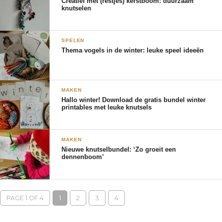
Creatief met (restjes) kerstboom: duurzaam
knutselen
SPELEN
Thema vogels in de winter: leuke speel ideeën
MAKEN
Hallo winter! Download de gratis bundel winter
printables met leuke knutsels
MAKEN
Nieuwe knutselbundel: ‘Zo groeit een
dennenboom’
PAGE 1 OF 4
1
2
3
4