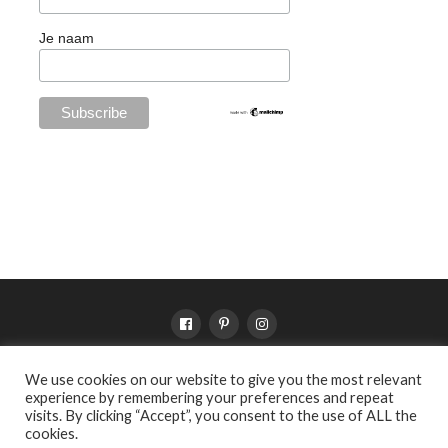
Je naam
We use cookies on our website to give you the most relevant
SHOP
VERKOOPPUNTEN
VOORWAARDEN
PRIVACY
experience by remembering your preferences and repeat
OVER WILDEBRAS
visits. By clicking “Accept”, you consent to the use of ALL the
cookies.