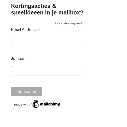
Kortingsacties &
speelideeën in je mailbox?
*
indicates required
*
Email Address
Waar/wat/welk merk koop je
qua speelgoed?
Liefst zo lokaal mogelijk om zo de handelaars te
Je naam
steunen of bij duurzame Belgische webshops. Ik ga
ook vaak bij de buren in Nederland kijken omdat het
aanbod daar ook behoorlijk groot is. Enkele
duurzame merken die wij hier in huis hebben zijn:
Haba, Grapat, Grimms, Djeco, Raduga Grez, Just
Blocks, Magnatiles, Werockwoodentoys & Quut toys
(beiden Belgisch).
Absolute aanrader qua