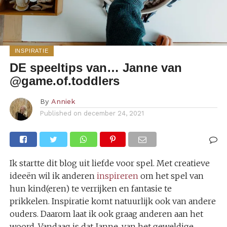
INSPIRATIE
DE speeltips van… Janne van
@game.of.toddlers
By
Anniek
Published on
december 24, 2021
Ik startte dit blog uit liefde voor spel. Met creatieve
ideeën wil ik anderen
inspireren
om het spel van
hun kind(eren) te verrijken en fantasie te
prikkelen. Inspiratie komt natuurlijk ook van andere
ouders. Daarom laat ik ook graag anderen aan het
woord. Vandaag is dat Janne, van het geweldige