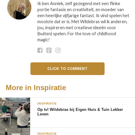
Ik ben Anniek, zelf gezegend met een flinke
Spelen is een vorm van ontspannen en plezier
portie fantasie en creativiteit, en moeder van
beleven en het is belangrijk voor de ontwikkeling
een heerlijke vijfjarige fantast. Ik vind spelen het
van een kind. Ik denk maar aan het stimuleren van
mooiste dat er is. Met Wildebras wil ik anderen,
jou, inspireren met creatieve ideeën voor
de taalontwikkeling, probleemoplossend denken,
(buiten) spelen. For the love of childhood
motorische ontwikkeling enz. Ook het sociale
magic!
aspect mag hierbij niet vergeten worden. Denk maar
aan de band die je ontwikkelt met je kind als je
samen speelt. Of als het met andere kinderen gaat
spelen biedt de speel – of spelsituatie de
CLICK TO COMMENT
mogelijkheid om je kind te leren omgaan met
bepaalde uitdagingen op sociaal-emotioneel gebied.
More in Inspiratie
Zoals leren omgaan met regels, frustraties, wachten
op je beurt enz.
INSPIRATIE
Op tv! Wildebras bij Eigen Huis & Tuin Lekker
Wat vind jij uitdagingen aan
Leven
spelen en ouderschap?
Morris houdt van auto’s, al zijn hele 3-jarige leven
INSPIRATIE