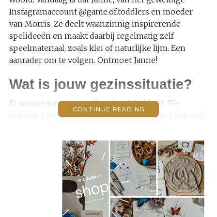
Instagramaccount @game.of.toddlers en moeder
van Morris. Ze deelt waanzinnig inspirerende
spelideeën en maakt daarbij regelmatig zelf
speelmateriaal, zoals klei of naturlijke lijm. Een
aanrader om te volgen. Ontmoet Janne!
Wat is jouw gezinssituatie?
Ik woon samen met mijn vriend, Robbert. We
CONTINUE READING
hebben 1 kindje (niet bewust) Morris, van 3 jaar oud.