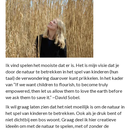
speelgoed?
Dat het speelgoed duurzaam is en het liefst zonder
batterijen. Het is zeker niet zo dat Morris dit soort
speelgoed niet heeft. Maar ik heb toch wel liever
open ended speelgoed
, waarbij Morris zelf zijn
fantasie de vrije loop kan laten gaan. Ook hier kan ik
een lijst aan positieve zaken opsommen, waarom
open ended speelgoed zo goed is voor je kind.
Ik vind spelen het mooiste dat er is. Het is mijn visie dat je
door de natuur te betrekken in het spel van kinderen (hun
Google het maar even
. Het schrikt ouders wel
taal) de verwondering daarover kunt prikkelen. In het kader
vaak af omdat het nogal prijzig is. Maar als je er over
van “If we want children to flourish, to become truly
nadenkt, dan kan open ended speelgoed worden
empowered, then let us allow them to love the earth before
wat je maar wilt. Bv houten blokken kunnen een
we ask them to save it.” ~David Sobel.
huis worden, een gevangenis, een dierenpraktrijk….
Ik wil graag laten zien dat het niet moeilijk is om de natuur in
En dan wordt het wel weer voordelig. Want dan heb
het spel van kinderen te betrekken. Ook als je druk bent of
je niet én een huis nodig, én een dierenpraktijk én
niet dichtbij een bos woont. Graag deel ik hier creatieve
een gevangenis. Ze maken het gewoon zelf.
ideeën om met de natuur te spelen, met of zonder de