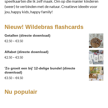
speelkaarten die ik zelf maak. Om op die manier kinderen
(weer) te verbinden met de natuur. Creatieve ideeën voor
jou, happy kids, happy family!
Nieuw! Wildebras flashcards
Getallen (directe download)
–
€
2.50
€
3.50
Alfabet (directe download)
–
€
2.50
€
3.50
'Zo groeit een bij' 12-delige bundel (directe
download)
–
€
3.50
€
4.50
Nu populair