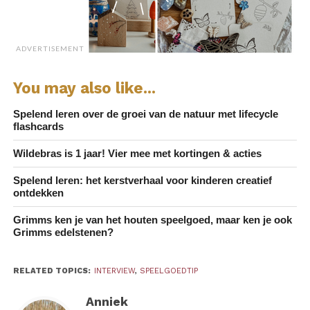
ADVERTISEMENT
You may also like...
Spelend leren over de groei van de natuur met lifecycle
flashcards
Wildebras is 1 jaar! Vier mee met kortingen & acties
Spelend leren: het kerstverhaal voor kinderen creatief
ontdekken
Grimms ken je van het houten speelgoed, maar ken je ook
Grimms edelstenen?
Wat vind je belangrijk aan
RELATED TOPICS:
INTERVIEW
,
SPEELGOEDTIP
spelen?
Anniek