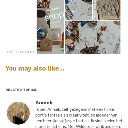
ADVERTISEMENT
You may also like...
RELATED TOPICS:
Anniek
Wat is jouw gezinssituatie?
Ik ben Anniek, zelf gezegend met een flinke
Samen met mijn man Tom hebben wij drie
portie fantasie en creativiteit, en moeder van
een heerlijke vijfjarige fantast. Ik vind spelen het
kinderen. Kate, Bobbie en Toon. Kate is bijna 13 en
mooiste dat er is. Met Wildebras wil ik anderen,