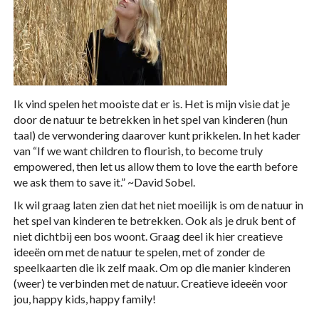
Waar spelen je kinderen het liefst mee?
Wij hebben echte
buitenspelers
; alles waar wielen
onder zitten is tof. Er zijn al heel wat blauwe plekken
en schrammen voorbij gekomen. Maar met de juiste
Ik vind spelen het mooiste dat er is. Het is mijn visie dat je
bescherming is het geen probleem. Ook al moet ik
door de natuur te betrekken in het spel van kinderen (hun
vaak mijn ogen dichtdoen omdat ik die ene ‘ramp’
taal) de verwondering daarover kunt prikkelen. In het kader
toch echt wel heel hoog en eng vind.
van “If we want children to flourish, to become truly
empowered, then let us allow them to love the earth before
Binnen wordt er door de oudste veel gelezen, de
we ask them to save it.” ~David Sobel.
middelste is een knutselaar. Van elk Harry Potter
Ik wil graag laten zien dat het niet moeilijk is om de natuur in
personage is er wel een toverstok geknutseld en
het spel van kinderen te betrekken. Ook als je druk bent of
voor de hele Maileg familie is er wel een
niet dichtbij een bos woont. Graag deel ik hier creatieve
meubelstuk getimmerd. De jongste is een echte
ideeën om met de natuur te spelen, met of zonder de
‘bouwer’. Kapla, lego en natuurlijk Timmer zijn zijn
speelkaarten die ik zelf maak. Om op die manier kinderen
favorieten.
(weer) te verbinden met de natuur. Creatieve ideeën voor
jou, happy kids, happy family!