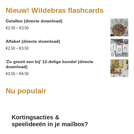
Nieuw! Wildebras flashcards
Getallen (directe download)
–
€
2.50
€
3.50
Alfabet (directe download)
–
€
2.50
€
3.50
'Zo groeit een bij' 12-delige bundel (directe
download)
–
€
3.50
€
4.50
Nu populair
Kortingsacties &
speelideeën in je mailbox?