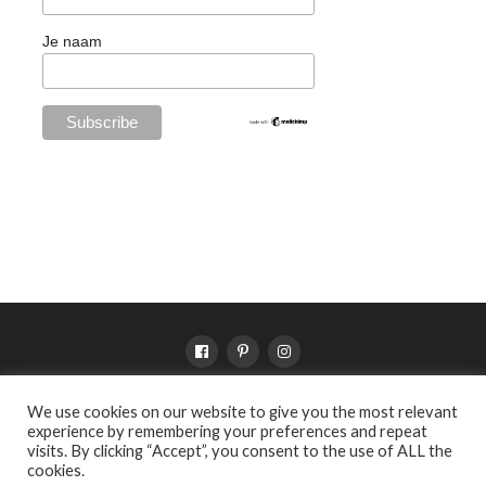
Je naam
We use cookies on our website to give you the most relevant
SHOP
VERKOOPPUNTEN
VOORWAARDEN
PRIVACY
experience by remembering your preferences and repeat
OVER WILDEBRAS
visits. By clicking “Accept”, you consent to the use of ALL the
cookies.