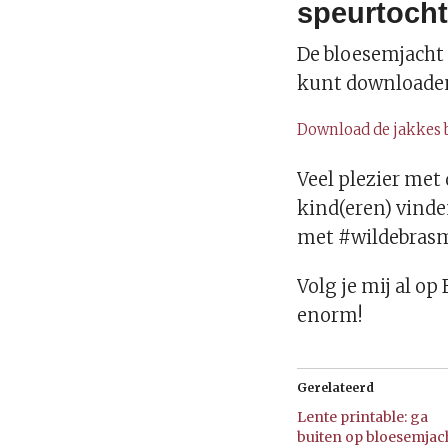
speurtoch
De bloesemjacht i
kunt downloaden.
Download de jakkes 
Veel plezier met
kind(eren) vinde
met #wildebrasma
Volg je mij al o
enorm!
Gerelateerd
Lente printable: ga
buiten op bloesemjac