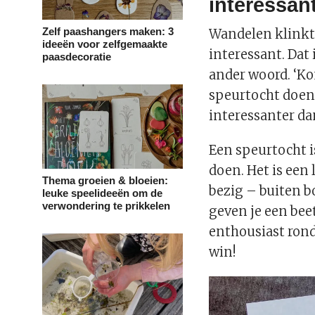
interessan
Zelf paashangers maken: 3
Wandelen klinkt 
ideeën voor zelfgemaakte
interessant. Dat
paasdecoratie
ander woord. ‘K
speurtocht doen’,
interessanter da
Een speurtocht i
doen. Het is een
Thema groeien & bloeien:
bezig – buiten 
leuke speelideeën om de
verwondering te prikkelen
geven je een bee
enthousiast rond
win!