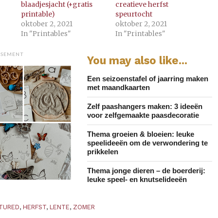
blaadjesjacht (+gratis
creatieve herfst
printable)
speurtocht
oktober 2, 2021
oktober 2, 2021
In "Printables"
In "Printables"
ISEMENT
You may also like...
Een seizoenstafel of jaarring maken
met maandkaarten
Zelf paashangers maken: 3 ideeën
voor zelfgemaakte paasdecoratie
Thema groeien & bloeien: leuke
speelideeën om de verwondering te
prikkelen
Thema jonge dieren – de boerderij:
leuke speel- en knutselideeën
TURED
,
HERFST
,
LENTE
,
ZOMER