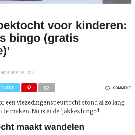
oektocht voor kinderen:
s bingo (gratis
e)’
september 14, 2021
TWEET
COMMENT
or een viezedingenspeurtocht stond al zo lang
m te maken. Nu is er de ‘jakkes bingo’!
ocht maakt wandelen