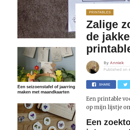
PRINTABLES
Zalige z
de jakke
printabl
By
Anniek
Published on
SHARE
Een seizoenstafel of jaarring
maken met maandkaarten
Een printable vo
op mijn lijstje o
Een zoekt