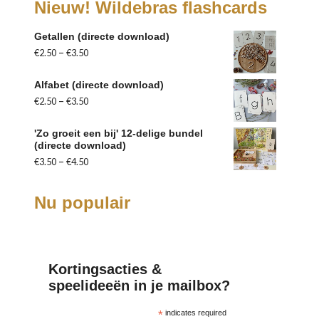
Nieuw! Wildebras flashcards
Getallen (directe download)
–
€
2.50
€
3.50
Alfabet (directe download)
–
€
2.50
€
3.50
'Zo groeit een bij' 12-delige bundel
(directe download)
–
€
3.50
€
4.50
Nu populair
Kortingsacties &
speelideeën in je mailbox?
*
indicates required