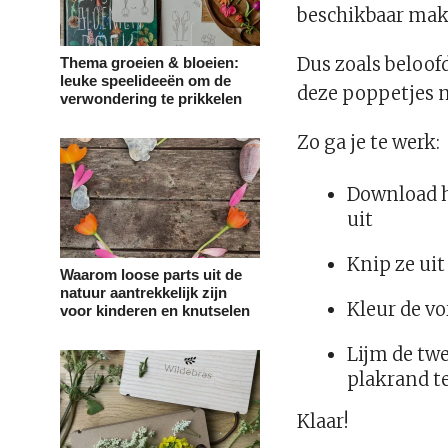
beschikbaar make
Dus zoals beloofd
Thema groeien & bloeien:
leuke speelideeën om de
deze poppetjes 
verwondering te prikkelen
Zo ga je te werk:
Download h
uit
Knip ze uit
Waarom loose parts uit de
natuur aantrekkelijk zijn
Kleur de v
voor kinderen en knutselen
Lijm de tw
plakrand t
Klaar!