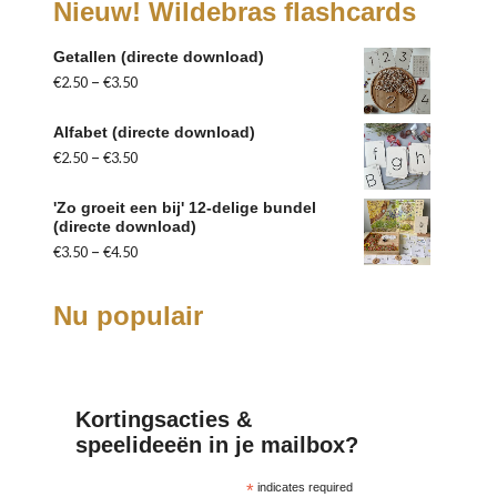
Nieuw! Wildebras flashcards
Getallen (directe download)
–
€
2.50
€
3.50
Alfabet (directe download)
–
€
2.50
€
3.50
'Zo groeit een bij' 12-delige bundel
(directe download)
–
€
3.50
€
4.50
Nu populair
Kortingsacties &
speelideeën in je mailbox?
*
indicates required