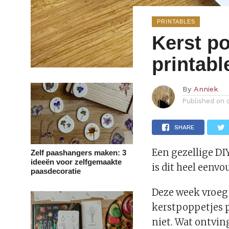
PRINTABLES
Kerst p
printabl
By
Anniek
Published on
SHARE
Een gezellige DI
Zelf paashangers maken: 3
ideeën voor zelfgemaakte
is dit heel eenvo
paasdecoratie
Deze week vroeg i
kerstpoppetjes p
niet. Wat ontvin