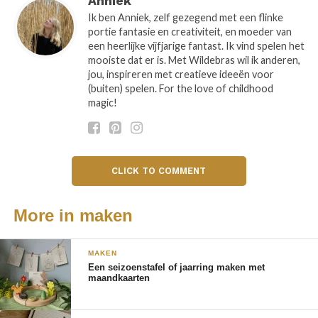
Anniek
Ik ben Anniek, zelf gezegend met een flinke
portie fantasie en creativiteit, en moeder van
een heerlijke vijfjarige fantast. Ik vind spelen het
Bloemafdrukken maken op
mooiste dat er is. Met Wildebras wil ik anderen,
stof
jou, inspireren met creatieve ideeën voor
(buiten) spelen. For the love of childhood
magic!
We legden de bloemen met de kop naar beneden op
de witte stof en legden er een papiertje overheen
zodat ze niet wegschoven. En de hamer niet onder
de bloemenprut kwam te zitten :). En dan timmeren
CLICK TO COMMENT
maar!
De kleuter vond het super. En ik ook, om de
More in maken
afdrukken te zien vormen en de verschillen tussen
bloemen te ontdekken. Al met een paar slagen met
MAKEN
de hamer komen de bloemafdrukken tevoorschijn.
Een seizoenstafel of jaarring maken met
maandkaarten