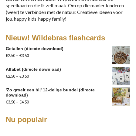
speelkaarten die ik zelf maak. Om op die manier kinderen
(weer) te verbinden met de natuur. Creatieve ideeën voor
jou, happy kids, happy family!
Nieuw! Wildebras flashcards
Getallen (directe download)
We merkten dat kleine bloempjes het beste
–
€
2.50
€
3.50
resultaat opleverden – die gaven mooi af. Een roze
gerbera, waarvan ik verwachtte dat deze een mooi
Alfabet (directe download)
resultaat zou opleveren, leverde juist alleen een
–
€
2.50
€
3.50
enorme bruine vlek op. Dus scharrelden we een paar
bloemetjes erbij uit de tuin.
'Zo groeit een bij' 12-delige bundel (directe
download)
Elke keer was het resultaat weer een ontdekking.
–
€
3.50
€
4.50
Het is een leuke en leerzame activiteit, door de
kleuren, vormen, geuren, de texturen – en
Nu populair
eventueel de namen – van de bloemen.