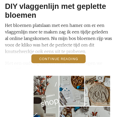
DIY vlaggenlijn met geplette
bloemen
Het bloemen platslaan met een hamer om er een
vlaggenlijn mee te maken zag ik een tijdje geleden
al online langskomen. Nu mijn bos bloemen rijp was
voor de kliko was het de perfecte tijd om dit
knutselwerkje ook eens uit te proberen.
CONTINUE READING
Met een oude lap stof en een hamer sloegen we
letterlijk aan het experimenteren.
Welke bloemen zouden een mooie print opleveren?
Hoe lang moesten we slaan? Hoe bleven de
bloemen goed op hun plaats?