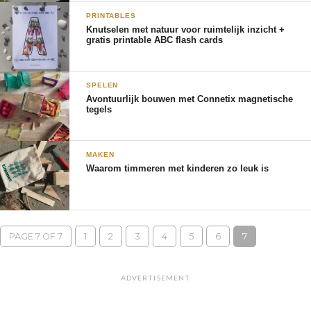
PRINTABLES
Knutselen met natuur voor ruimtelijk inzicht +
gratis printable ABC flash cards
SPELEN
Avontuurlijk bouwen met Connetix magnetische
tegels
MAKEN
Waarom timmeren met kinderen zo leuk is
PAGE 7 OF 7
1
2
3
4
5
6
7
ADVERTISEMENT