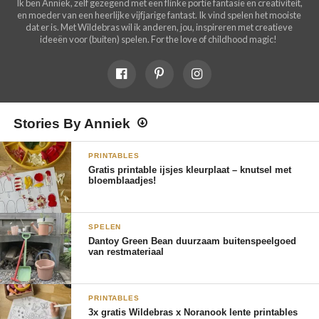
Ik ben Anniek, zelf gezegend met een flinke portie fantasie en creativiteit,
en moeder van een heerlijke vijfjarige fantast. Ik vind spelen het mooiste
dat er is. Met Wildebras wil ik anderen, jou, inspireren met creatieve
ideeën voor (buiten) spelen. For the love of childhood magic!
Stories By Anniek
PRINTABLES
Gratis printable ijsjes kleurplaat – knutsel met
bloemblaadjes!
SPELEN
Dantoy Green Bean duurzaam buitenspeelgoed
van restmateriaal
PRINTABLES
3x gratis Wildebras x Noranook lente printables