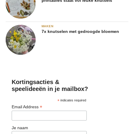
printables staat vol leuke knutsels
MAKEN
7x knutselen met gedroogde bloemen
Kortingsacties &
speelideeën in je mailbox?
*
indicates required
*
Email Address
Je naam