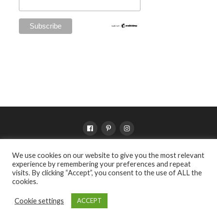
We use cookies on our website to give you the most relevant
SHOP
VERKOOPPUNTEN
VOORWAARDEN
PRIVACY
experience by remembering your preferences and repeat
OVER WILDEBRAS
visits. By clicking “Accept”, you consent to the use of ALL the
cookies.
Copyright © 2021 by Wildebras - Please don't use my pictures without
Cookie settings
ACCEPT
credit