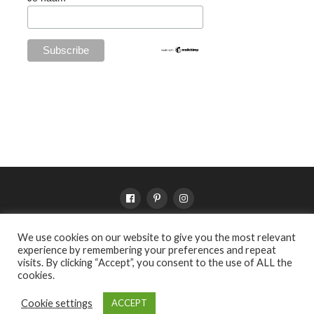
We use cookies on our website to give you the most relevant
SHOP
VERKOOPPUNTEN
VOORWAARDEN
PRIVACY
experience by remembering your preferences and repeat
OVER WILDEBRAS
visits. By clicking “Accept”, you consent to the use of ALL the
cookies.
Copyright © 2021 by Wildebras - Please don't use my pictures without
Cookie settings
ACCEPT
credit