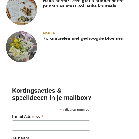
Hallo herfst! Deze gratis bundel herfst
printables staat vol leuke knutsels
MAKEN
7x knutselen met gedroogde bloemen
Kortingsacties &
speelideeën in je mailbox?
*
indicates required
*
Email Address
Je naam