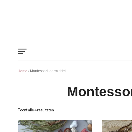
Home
/ Montessori leermiddel
Montessor
Toont alle 4 resultaten